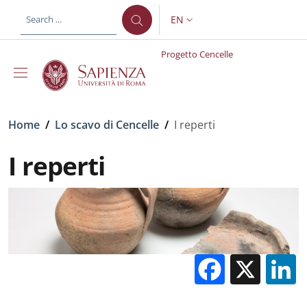
Skip to main content
Skip to footer content
EN
LANGUAGE SWITCHER: CURR
Progetto Cencelle
Breadcrumb
Home
/
Lo scavo di Cencelle
/
I reperti
I reperti
Facebo
X